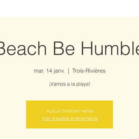
Beach Be Humbl
mar. 14 janv.
  |  
Trois-Rivières
¡Vamos a la playa!
Aucun billet en vente
Voir d'autres événements