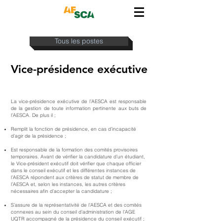
Tous les postes
Vice-présidence exécutive
La vice-présidence exécutive de l’AESCA est responsable
de la gestion de toute information pertinente aux buts de
l’AESCA. De plus il ;
Remplit la fonction de présidence, en cas d’incapacité
d’agir de la présidence ;
Est responsable de la formation des comités provisoires
temporaires. Avant de vérifier la candidature d’un étudiant,
le Vice-président exécutif doit vérifier que chaque officier
dans le conseil exécutif et les différentes instances de
l’AESCA répondent aux critères de statut de membre de
l’AESCA et, selon les instances, les autres critères
nécessaires afin d’accepter la candidature ;
S’assure de la représentativité de l’AESCA et des comités
connexes au sein du conseil d’administration de l’AGE
UQTR accompagné de la présidence du conseil exécutif ;