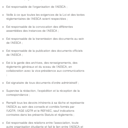
Est responsable de l’organisation de l’AESCA ;
Veille à ce que toutes les exigences de la Loi et des textes
réglementaires de l’AESCA soient respectées ;
Est responsable de la convocation des différentes
assemblées des instances de l’AESCA ;
Est responsable de la transmission des documents au sein
de l’AESCA ;
Est responsable de la publication des documents officiels
de l’AESCA ;
Est à la garde des archives, des renseignements, des
règlements généraux et du sceau de l’AESCA, en
collaboration avec la vice-présidence aux communications
;
Est signataire de tous documents d’ordre administratif ;
Supervise la rédaction, l’expédition et la réception de la
correspondance ;
Remplit tous les devoirs inhérents à sa tâche et représente
l’AESCA au sein des conseils et comités formés par
l’UQTR, l’AGE UQTR et le REFAEC, sauf indications
contraires dans les présents Statuts et règlements ;
Est responsable des relations entre l’association, toute
autre organisation étudiante et fait le lien entre l’AESCA et